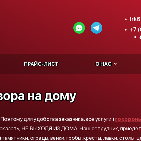
trk6
+7 
ПРАЙС-ЛИСТ
О НАС
вора на дому
 Поэтому для удобства заказчика, все услуги (
похорон
е заказать, НЕ ВЫХОДЯ ИЗ ДОМА. Наш сотрудник, приеде
амятники, ограды, венки, гробы, кресты, лавки, столы, ц