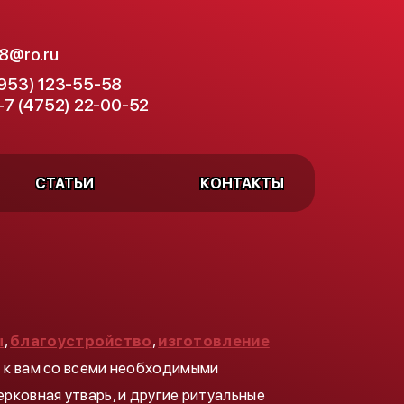
8@ro.ru
(953) 123-55-58
+7 (4752) 22-00-52
СТАТЬИ
КОНТАКТЫ
ы
,
благоустройство
,
изготовление
т к вам со всеми необходимыми
ерковная утварь, и другие ритуальные